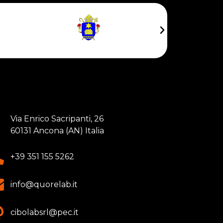
Via Enrico Sacripanti, 26
60131 Ancona (AN) Italia
+39 351 155 5262
info@quorelab.it
cibolabsrl@pec.it