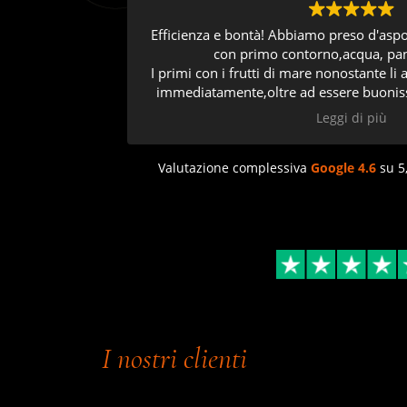
Efficienza e bontà! Abbiamo preso d'as
con primo contorno,acqua, pane
I primi con i frutti di mare nonostante li abbiamo consumati non
immediatamente,oltre ad essere buonis
perfettamente senza essere scotti
Leggi di più
Possibilità di scelta dei v
La qualità fa la differenza e
Valutazione complessiva
E i prezzi sono accessibili e
Google
4.6
su 5
Cordialità e professionalità da parte di t
servito!
Si vede proprio che ci mettete il Quore 
Torneremo sicurament
I nostri clienti