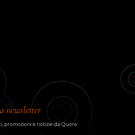
ra newsletter
arcosignori
Virgi
i, promozioni e notizie da Quore
5/2023