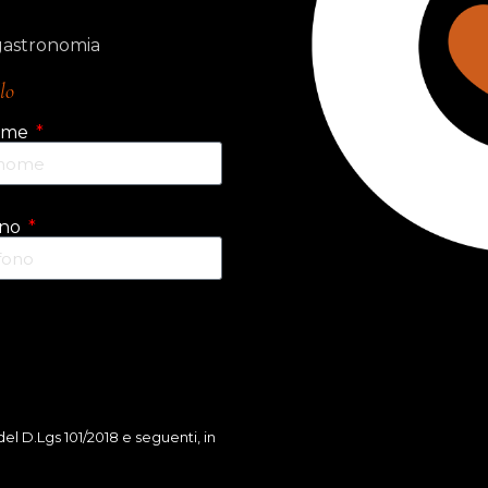
 gastronomia
lo
ome
ono
del D.Lgs 101/2018 e seguenti, in